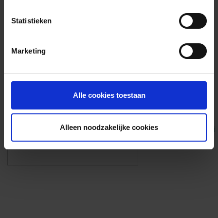
Voorzieningen
Statistieken
{{fac.name}}
Marketing
Foto’s ({{photos.length}})
Alle cookies toestaan
Alleen noodzakelijke cookies
Eigen foto’s i