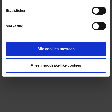
Voorzieningen
Statistieken
{{fac.name}}
Marketing
Foto’s ({{photos.length}})
Alle cookies toestaan
Alleen noodzakelijke cookies
Eigen foto’s i