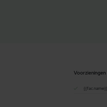
Voorzieningen
{{fac.name}