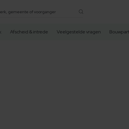
k
Afscheid & intrede
Veelgestelde vragen
Bouwpart