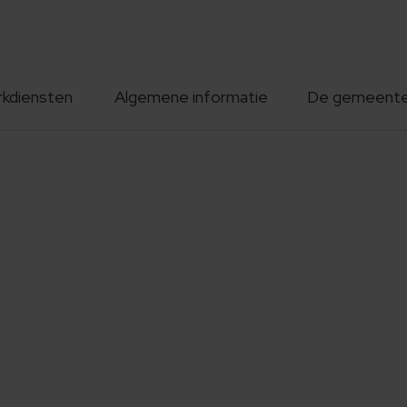
rkdiensten
Algemene informatie
De gemeent