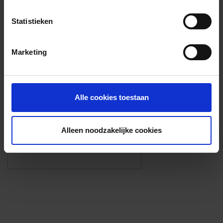
Voorzieningen
Statistieken
{{fac.name}}
Marketing
Foto’s ({{photos.length}})
Alle cookies toestaan
Alleen noodzakelijke cookies
Eigen foto’s i