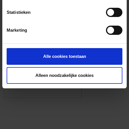
Voorzieningen
Statistieken
{{fac.name}}
Marketing
Foto’s ({{photos.length}})
Alle cookies toestaan
Alleen noodzakelijke cookies
Eigen foto’s i