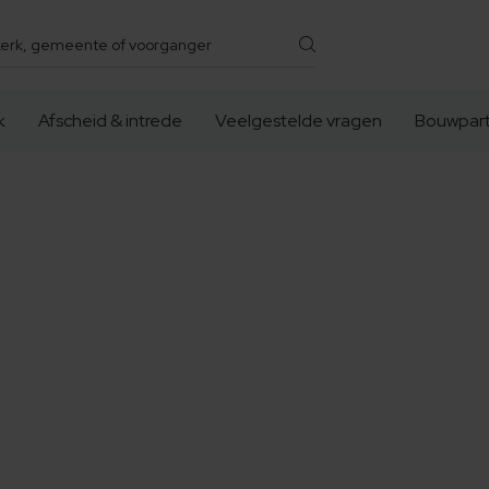
k
Afscheid & intrede
Veelgestelde vragen
Bouwpart