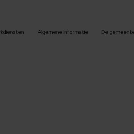
rkdiensten
Algemene informatie
De gemeent