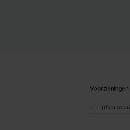
Voorzieningen
{{fac.name}