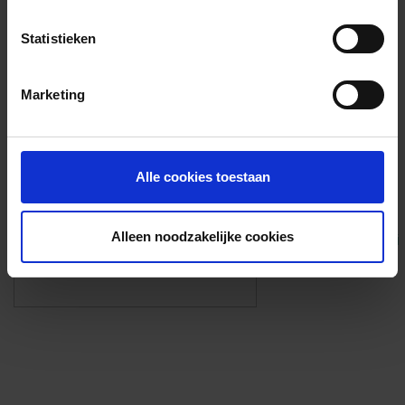
Voorzieningen
Statistieken
{{fac.name}}
Marketing
Foto’s ({{photos.length}})
Alle cookies toestaan
Alleen noodzakelijke cookies
Eigen foto’s i