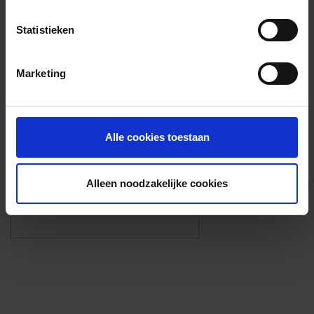
Voorzieningen
Statistieken
{{fac.name}}
Marketing
Foto’s ({{photos.length}})
Alle cookies toestaan
Alleen noodzakelijke cookies
Eigen foto’s i