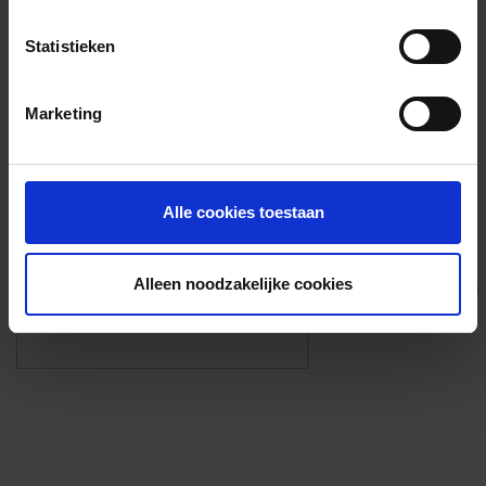
Voorzieningen
Statistieken
{{fac.name}}
Marketing
Foto’s ({{photos.length}})
Alle cookies toestaan
Alleen noodzakelijke cookies
Eigen foto’s i