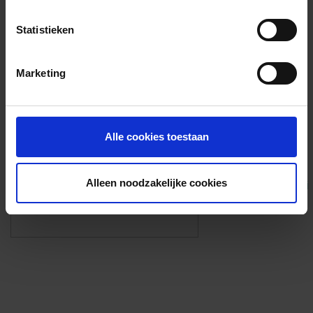
Voorzieningen
Statistieken
{{fac.name}}
Marketing
Foto’s ({{photos.length}})
Alle cookies toestaan
Alleen noodzakelijke cookies
Eigen foto’s i