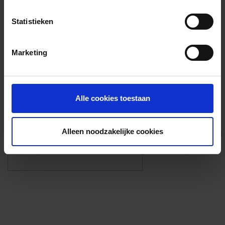
Voorzieningen
Statistieken
{{fac.name}}
Marketing
Foto’s ({{photos.length}})
Alle cookies toestaan
Alleen noodzakelijke cookies
Eigen foto’s i