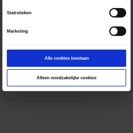
Voorzieningen
Statistieken
{{fac.name}}
Marketing
Foto’s ({{photos.length}})
Alle cookies toestaan
Alleen noodzakelijke cookies
Eigen foto’s i