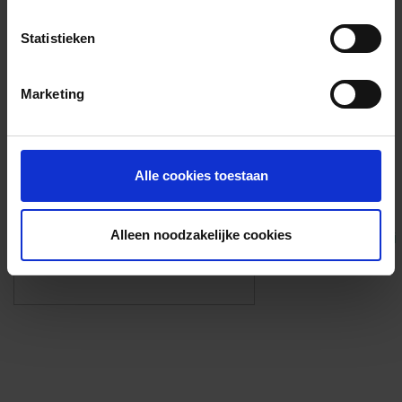
Voorzieningen
Statistieken
{{fac.name}}
Marketing
Foto’s ({{photos.length}})
Alle cookies toestaan
Alleen noodzakelijke cookies
Eigen foto’s i