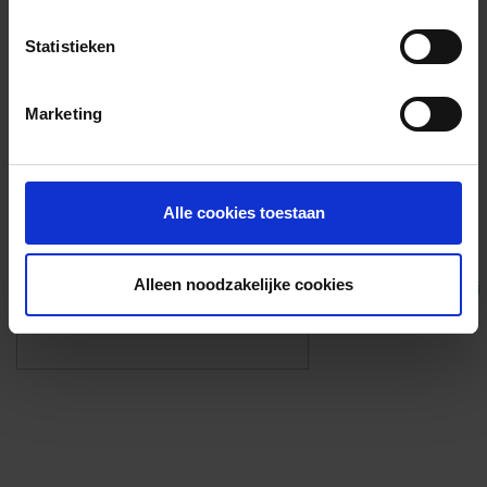
Voorzieningen
Statistieken
{{fac.name}}
Marketing
Foto’s ({{photos.length}})
Alle cookies toestaan
Alleen noodzakelijke cookies
Eigen foto’s i