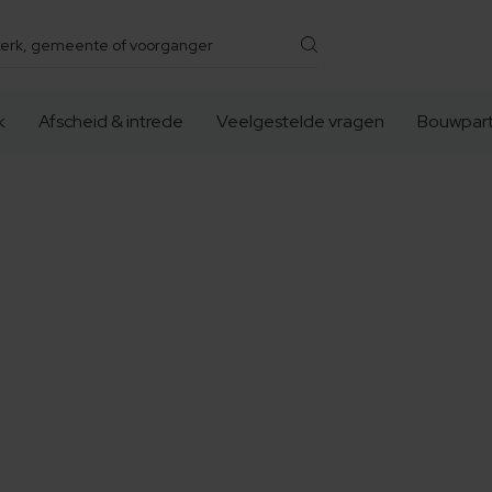
k
Afscheid & intrede
Veelgestelde vragen
Bouwpart