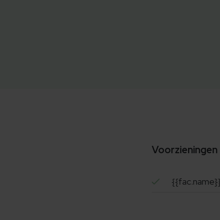
Voorzieningen
{{fac.name}