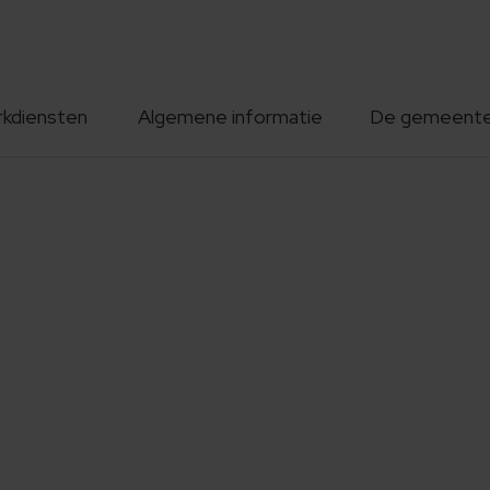
rkdiensten
Algemene informatie
De gemeent