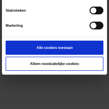
Voorzieningen
Statistieken
{{fac.name}}
Marketing
Foto’s ({{photos.length}})
Alle cookies toestaan
Alleen noodzakelijke cookies
Eigen foto’s i