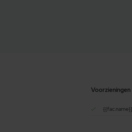
Voorzieningen
{{fac.name}