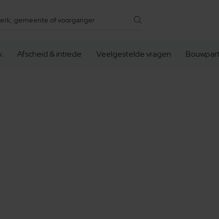
k
Afscheid & intrede
Veelgestelde vragen
Bouwpart