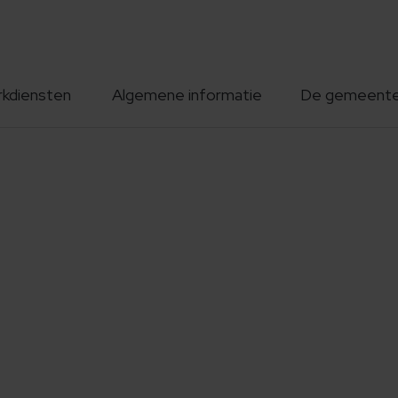
rkdiensten
Algemene informatie
De gemeent