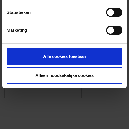
Voorzieningen
Statistieken
{{fac.name}}
Marketing
Foto’s ({{photos.length}})
Alle cookies toestaan
Alleen noodzakelijke cookies
Eigen foto’s i