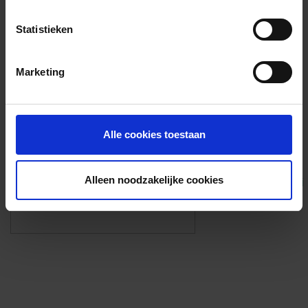
Voorzieningen
Statistieken
{{fac.name}}
Marketing
Foto’s ({{photos.length}})
Alle cookies toestaan
Alleen noodzakelijke cookies
Eigen foto’s i