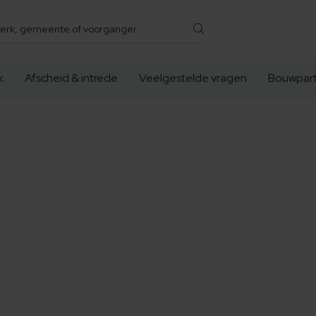
k
Afscheid & intrede
Veelgestelde vragen
Bouwpart