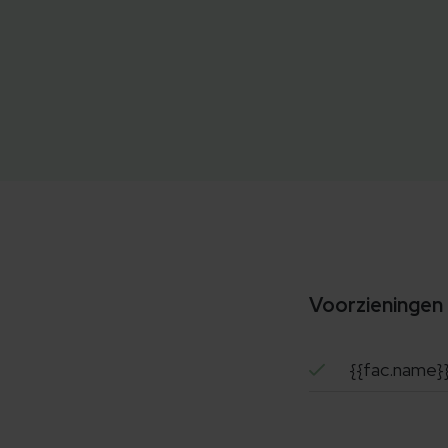
Voorzieningen
{{fac.name}