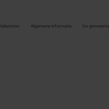
rkdiensten
Algemene informatie
De gemeent