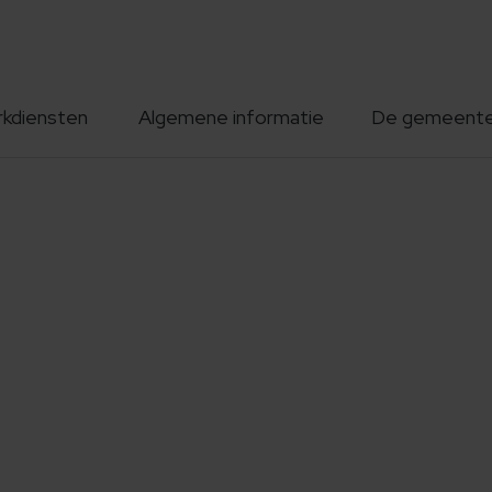
rkdiensten
Algemene informatie
De gemeent