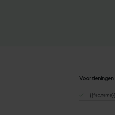
Voorzieningen
{{fac.name}