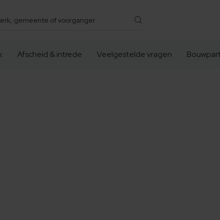
k
Afscheid & intrede
Veelgestelde vragen
Bouwpart