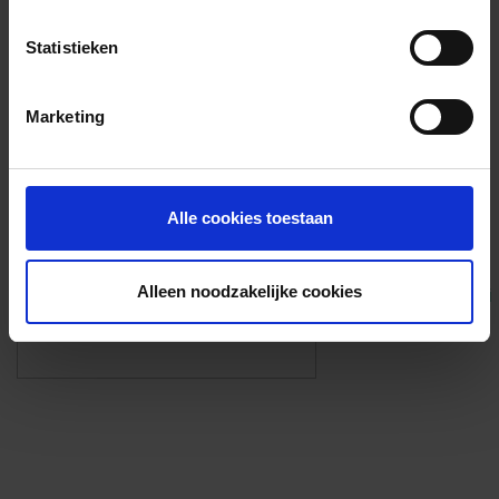
Voorzieningen
Statistieken
{{fac.name}}
Marketing
Foto’s ({{photos.length}})
Alle cookies toestaan
Alleen noodzakelijke cookies
Eigen foto’s i