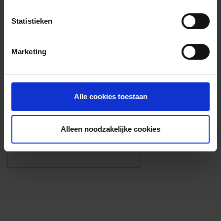
Voorzieningen
Statistieken
{{fac.name}}
Marketing
Foto’s ({{photos.length}})
Alle cookies toestaan
Alleen noodzakelijke cookies
Eigen foto’s i