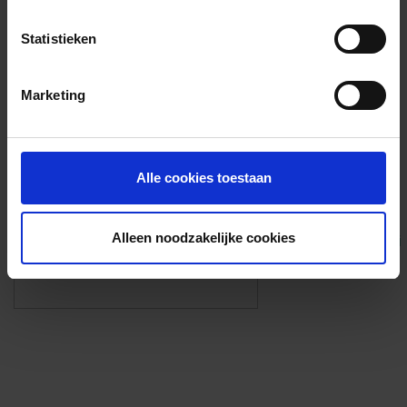
Voorzieningen
Statistieken
{{fac.name}}
Marketing
Foto’s ({{photos.length}})
Alle cookies toestaan
Alleen noodzakelijke cookies
Eigen foto’s i