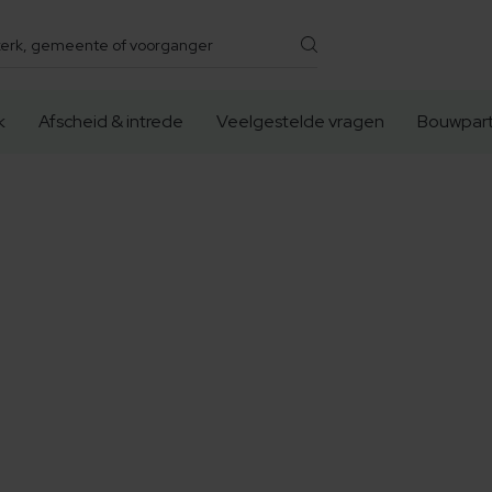
k
Afscheid & intrede
Veelgestelde vragen
Bouwpart