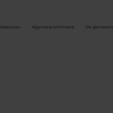
rkdiensten
Algemene informatie
De gemeent