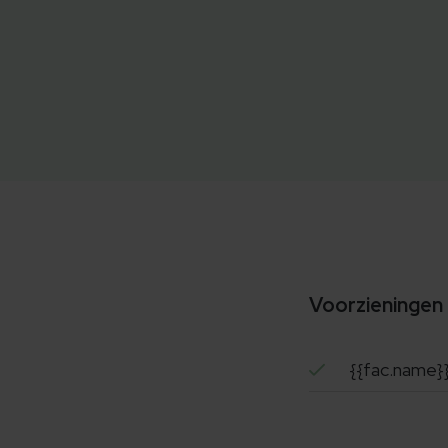
Voorzieningen
{{fac.name}