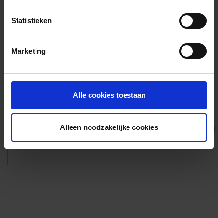
Voorzieningen
Statistieken
{{fac.name}}
Marketing
Foto’s ({{photos.length}})
Alle cookies toestaan
Alleen noodzakelijke cookies
Eigen foto’s i