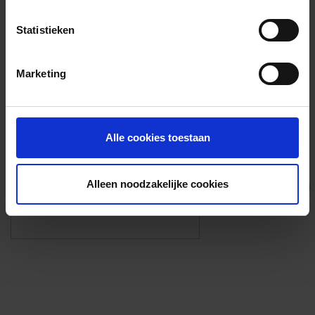
Voorzieningen
Statistieken
{{fac.name}}
Marketing
Foto’s ({{photos.length}})
Alle cookies toestaan
Alleen noodzakelijke cookies
Eigen foto’s i