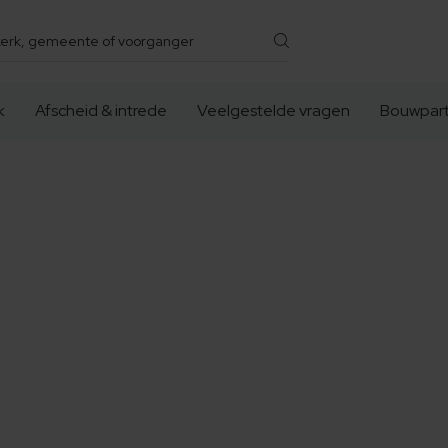
k
Afscheid & intrede
Veelgestelde vragen
Bouwpart