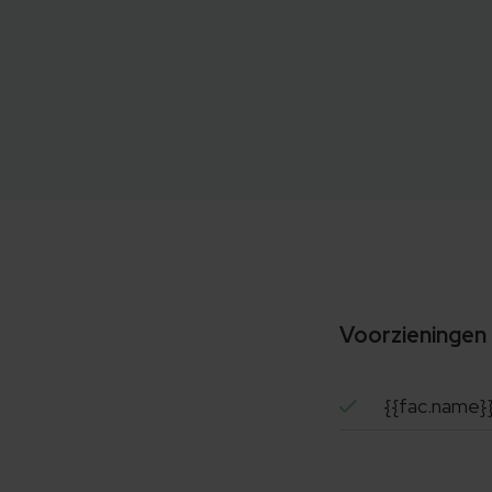
Voorzieningen
{{fac.name}