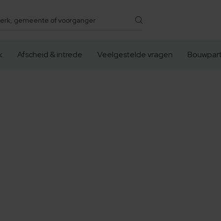
k
Afscheid & intrede
Veelgestelde vragen
Bouwpart