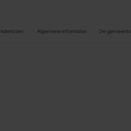
rkdiensten
Algemene informatie
De gemeent