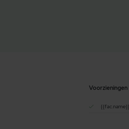
Voorzieningen
{{fac.name}