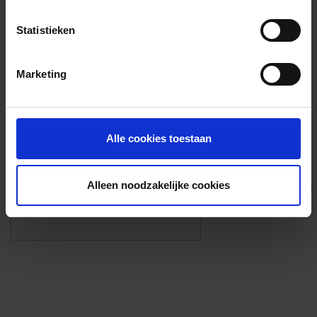
Voorzieningen
Statistieken
{{fac.name}}
Marketing
Foto’s ({{photos.length}})
Alle cookies toestaan
Alleen noodzakelijke cookies
Eigen foto’s i