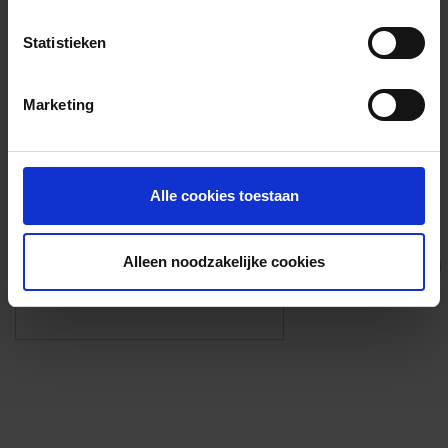
Voorzieningen
Statistieken
{{fac.name}}
Marketing
Foto’s ({{photos.length}})
Alle cookies toestaan
Alleen noodzakelijke cookies
Eigen foto’s i