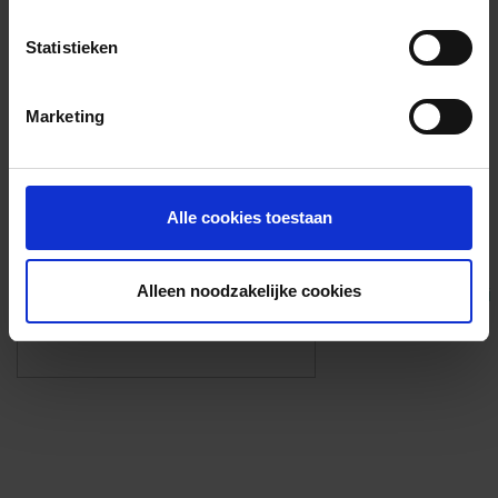
Voorzieningen
Statistieken
{{fac.name}}
Marketing
Foto’s ({{photos.length}})
Alle cookies toestaan
Alleen noodzakelijke cookies
Eigen foto’s i