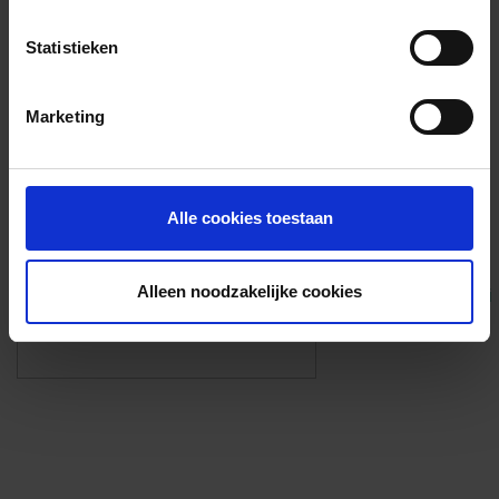
Voorzieningen
Statistieken
{{fac.name}}
Marketing
Foto’s ({{photos.length}})
Alle cookies toestaan
Alleen noodzakelijke cookies
Eigen foto’s i