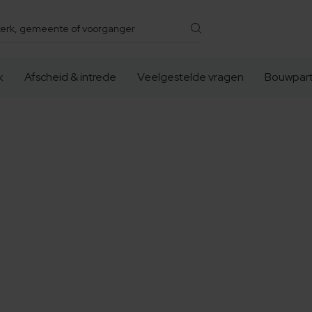
k
Afscheid & intrede
Veelgestelde vragen
Bouwpart