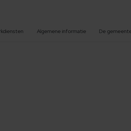
rkdiensten
Algemene informatie
De gemeent