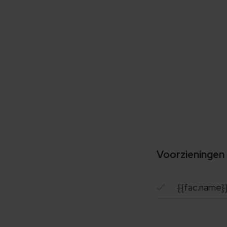
Voorzieningen
{{fac.name}