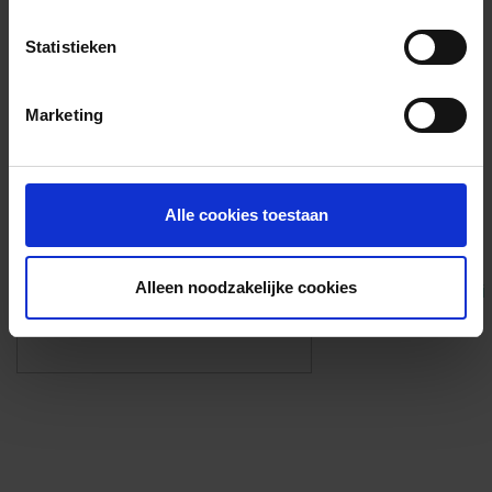
Voorzieningen
Statistieken
{{fac.name}}
Marketing
Foto’s ({{photos.length}})
Alle cookies toestaan
Alleen noodzakelijke cookies
Eigen foto’s i