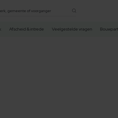
k
Afscheid & intrede
Veelgestelde vragen
Bouwpart