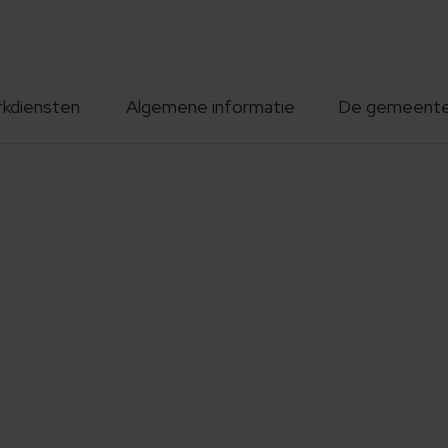
rkdiensten
Algemene informatie
De gemeent