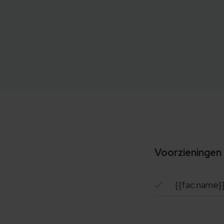
Voorzieningen
{{fac.name}