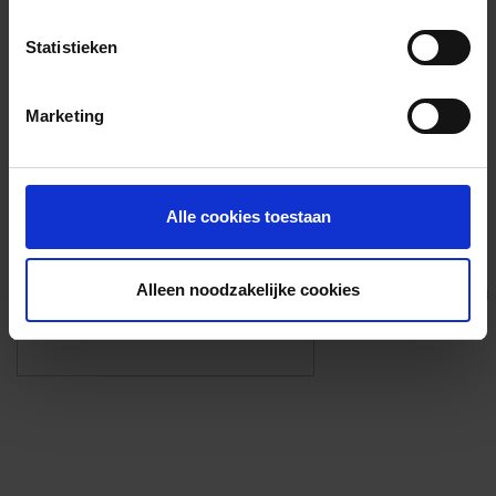
Voorzieningen
Statistieken
{{fac.name}}
Marketing
Foto’s ({{photos.length}})
Alle cookies toestaan
Alleen noodzakelijke cookies
Eigen foto’s i