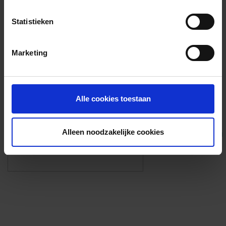
Voorzieningen
Statistieken
{{fac.name}}
Marketing
Foto’s ({{photos.length}})
Alle cookies toestaan
Alleen noodzakelijke cookies
Eigen foto’s i