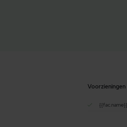
Voorzieningen
{{fac.name}