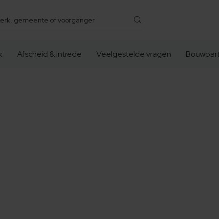
k
Afscheid & intrede
Veelgestelde vragen
Bouwpart