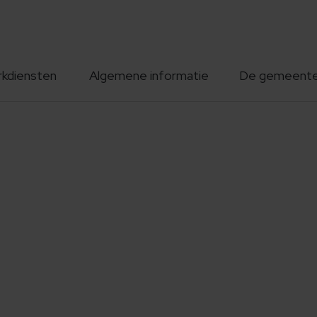
rkdiensten
Algemene informatie
De gemeent