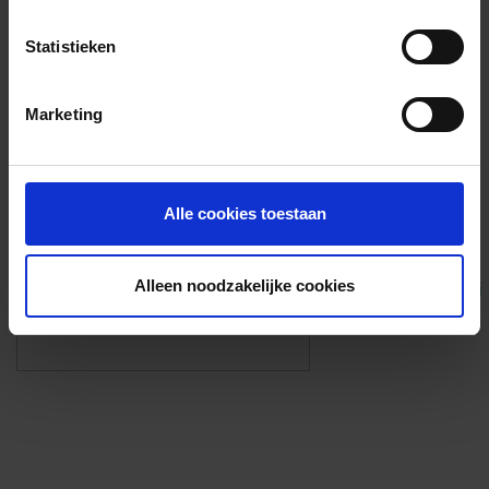
Voorzieningen
Statistieken
{{fac.name}}
Marketing
Foto’s ({{photos.length}})
Alle cookies toestaan
Alleen noodzakelijke cookies
Eigen foto’s i