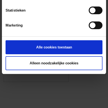
Voorzieningen
Statistieken
{{fac.name}}
Marketing
Foto’s ({{photos.length}})
Alle cookies toestaan
Alleen noodzakelijke cookies
Eigen foto’s i