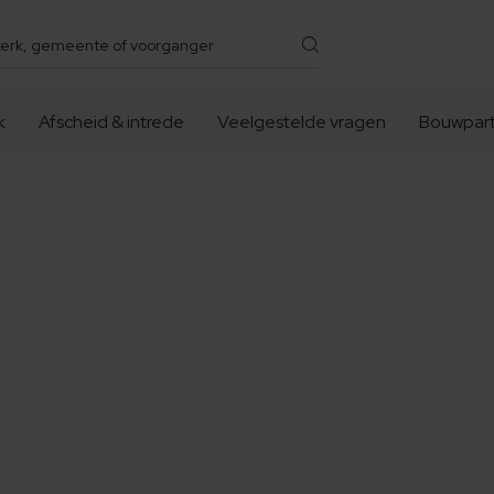
k
Afscheid & intrede
Veelgestelde vragen
Bouwpart