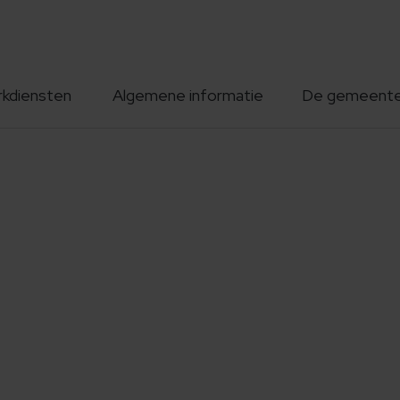
rkdiensten
Algemene informatie
De gemeent