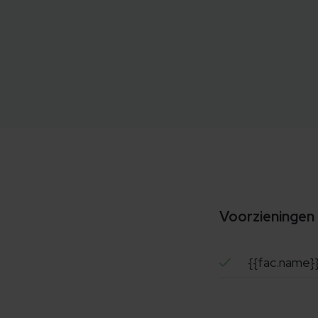
Voorzieningen
{{fac.name}