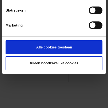
Voorzieningen
Statistieken
{{fac.name}}
Marketing
Foto’s ({{photos.length}})
Alle cookies toestaan
Alleen noodzakelijke cookies
Eigen foto’s i