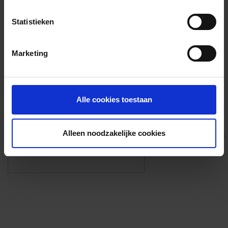
Voorzieningen
Statistieken
{{fac.name}}
Marketing
Foto’s ({{photos.length}})
Alle cookies toestaan
Alleen noodzakelijke cookies
Eigen foto’s i