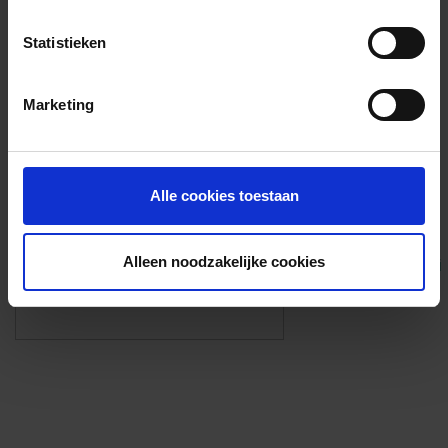
Voorzieningen
Statistieken
{{fac.name}}
Marketing
Foto’s ({{photos.length}})
Alle cookies toestaan
Alleen noodzakelijke cookies
Eigen foto’s i