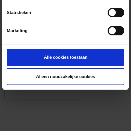
Voorzieningen
Statistieken
{{fac.name}}
Marketing
Foto’s ({{photos.length}})
Alle cookies toestaan
Alleen noodzakelijke cookies
Eigen foto’s i