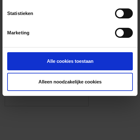
Voorzieningen
Statistieken
{{fac.name}}
Marketing
Foto’s ({{photos.length}})
Alle cookies toestaan
Alleen noodzakelijke cookies
Eigen foto’s i