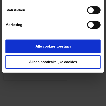
Voorzieningen
Statistieken
{{fac.name}}
Marketing
Foto’s ({{photos.length}})
Alle cookies toestaan
Alleen noodzakelijke cookies
Eigen foto’s i