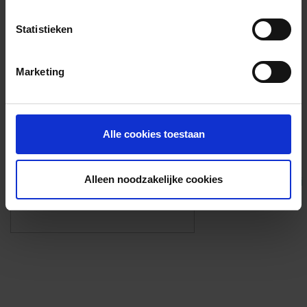
Voorzieningen
Statistieken
{{fac.name}}
Marketing
Foto’s ({{photos.length}})
Alle cookies toestaan
Alleen noodzakelijke cookies
Eigen foto’s i