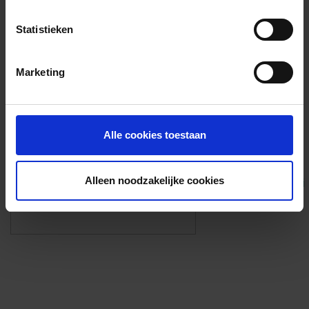
Voorzieningen
Statistieken
{{fac.name}}
Marketing
Foto’s ({{photos.length}})
Alle cookies toestaan
Alleen noodzakelijke cookies
Eigen foto’s i